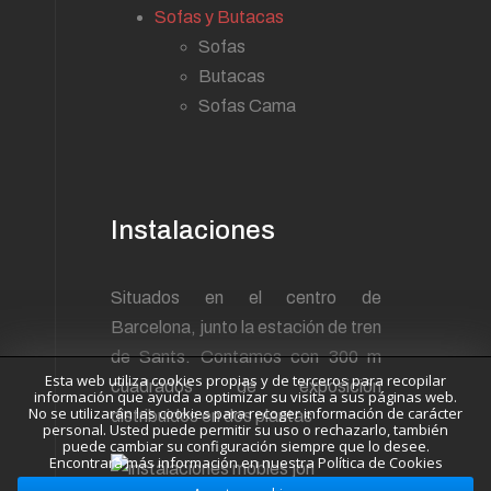
Sofas y Butacas
Sofas
Butacas
Sofas Cama
Instalaciones
Situados en el centro de
Barcelona, junto la estación de tren
de Sants. Contamos con 300 m
Esta web utiliza cookies propias y de terceros para recopilar
cuadrados de exposición
información que ayuda a optimizar su visita a sus páginas web.
No se utilizarán las cookies para recoger información de carácter
distribuidos en dos plantas
personal. Usted puede permitir su uso o rechazarlo, también
puede cambiar su configuración siempre que lo desee.
Encontrará más información en nuestra Política de Cookies