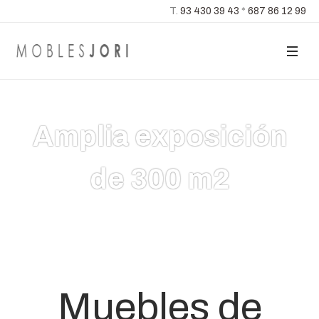
T.
93 430 39 43
*
687 86 12 99
Muebles a medida a
Amplia exposición
precios standard
de 300 m2
Muebles de